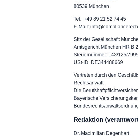
80539 München
Tel.: +49 89 21 52 74 45
E-Mail: info@compliancerech
Sitz der Gesellschaft: Münch
Amtsgericht München HR B 
Steuernummer: 143/125/799
USt-ID: DE344488669
Vertreten durch den Geschäft
Rechtsanwalt
Die Berufshaftpflichtversiche
Bayerische Versicherungska
Bundesrechtsanwaltsordnun
Redaktion (verantwort
Dr. Maximilian Degenhart