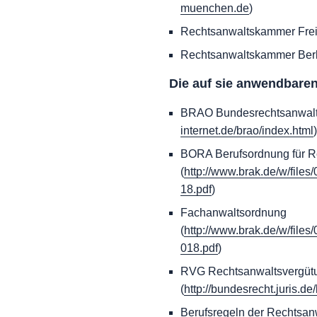
muenchen.de
)
Rechtsanwaltskammer Frei
Rechtsanwaltskammer Berl
Die auf sie anwendbaren
BRAO Bundesrechtsanwalt
internet.de/brao/index.html
)
BORA Berufsordnung für R
(
http://www.brak.de/w/file
18.pdf
)
Fachanwaltsordnung
(
http://www.brak.de/w/file
018.pdf
)
RVG Rechtsanwaltsvergüt
(
http://bundesrecht.juris.de
Berufsregeln der Rechtsan