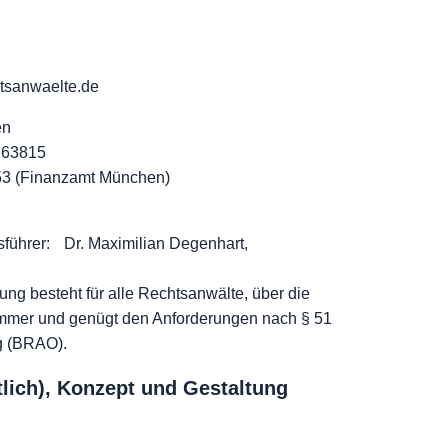
tsanwaelte.de
en
263815
53 (Finanzamt München)
sführer: Dr. Maximilian Degenhart,
rung besteht für alle Rechtsanwälte, über die
mmer und genügt den Anforderungen nach § 51
g (BRAO).
lich), Konzept und Gestaltung