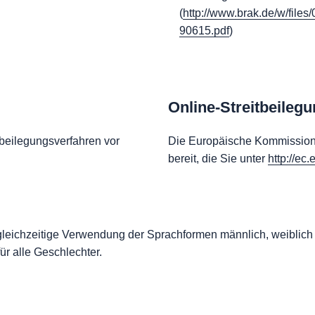
(
http://www.brak.de/w/fil
90615.pdf
)
Online-Streitbeileg
beilegungsverfahren vor
Die Europäische Kommission st
bereit, die Sie unter
http://ec
e gleichzeitige Verwendung der Sprachformen männlich, weiblich
r alle Geschlechter.